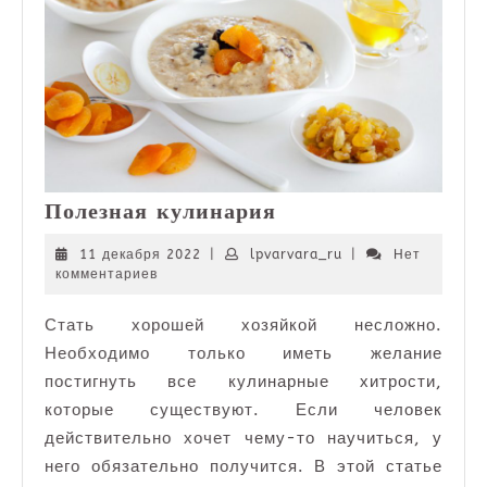
Полезная
Полезная кулинария
кулинария
11
lpvarvara_ru
11 декабря 2022
|
lpvarvara_ru
|
Нет
декабря
комментариев
2022
Стать хорошей хозяйкой несложно.
Необходимо только иметь желание
постигнуть все кулинарные хитрости,
которые существуют. Если человек
действительно хочет чему-то научиться, у
него обязательно получится. В этой статье