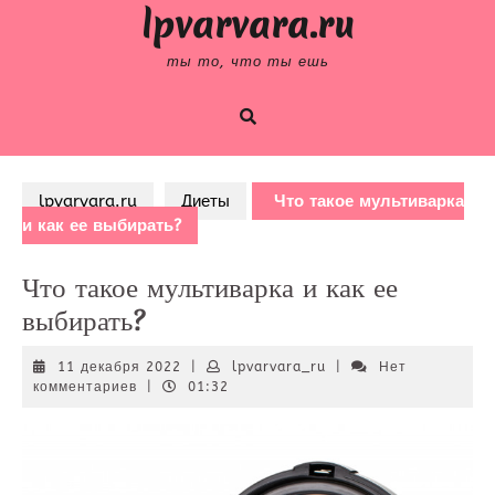
Skip
lpvarvara.ru
to
content
ты то, что ты ешь
lpvarvara.ru
Диеты
Что такое мультиварка
и как ее выбирать?
Что такое мультиварка и как ее
выбирать?
11
lpvarvara_ru
11 декабря 2022
|
lpvarvara_ru
|
Нет
декабря
комментариев
|
01:32
2022