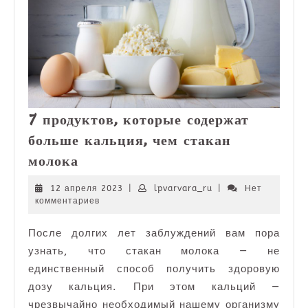
7 продуктов, которые содержат
больше кальция, чем стакан
7
молока
продуктов,
которые
12
lpvarvara_ru
12 апреля 2023
|
lpvarvara_ru
|
Нет
апреля
комментариев
содержат
2023
больше
После долгих лет заблуждений вам пора
кальция,
узнать, что стакан молока — не
чем
стакан
единственный способ получить здоровую
молока
дозу кальция. При этом кальций —
чрезвычайно необходимый нашему организму