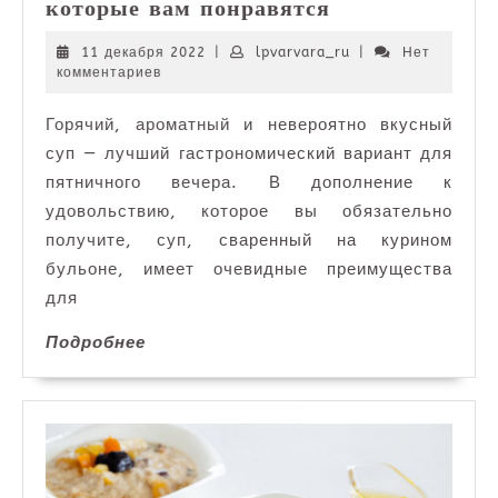
5
которые вам понравятся
согревающих
зимних
11
lpvarvara_ru
11 декабря 2022
|
lpvarvara_ru
|
Нет
декабря
комментариев
супов,
2022
которые
Горячий, ароматный и невероятно вкусный
вам
суп — лучший гастрономический вариант для
понравятся
пятничного вечера. В дополнение к
удовольствию, которое вы обязательно
получите, суп, сваренный на курином
бульоне, имеет очевидные преимущества
для
Подробнее
Подробнее