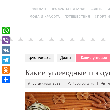
Skip
to
ГЛАВНАЯ
ПРОДУКТЫ ПИТАНИЯ
ДИЕТЫ
content
МОДА И КРАСОТА
ПУТЕШЕСТВИЯ
СПОРТ И
W
h
V
a
i
lpvarvara.ru
Диеты
Какие углеводн
V
t
b
K
T
Какие углеводные проду
s
e
e
A
O
r
l
11
lpvarvara
11 декабря 2022
|
lpvarvara_ru
|
Н
p
d
О
декабря
e
2022
p
n
т
g
o
п
r
k