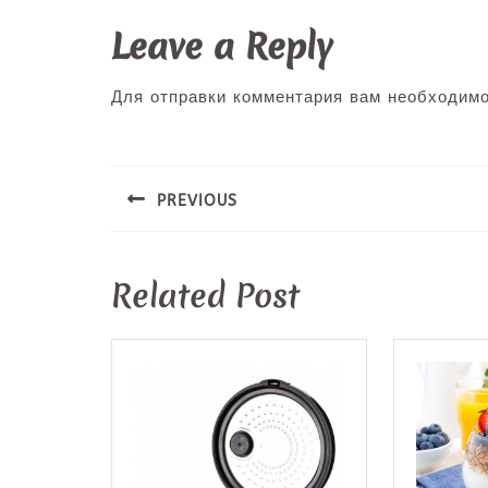
Leave a Reply
Для отправки комментария вам необходим
Навигация
по
PREVIOUS
записям
Предыдущая
запись:
Related Post