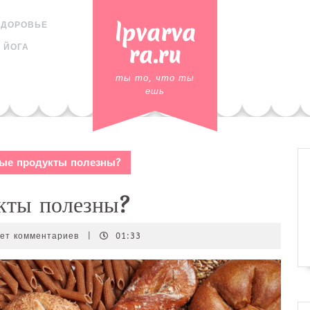
lpvarva
ЗДОРОВЬЕ
ra.ru
 ЙОГА
ты то, что ты
ешь
ые продукты полезны?
кты полезны?
_ru
ет комментариев
|
01:33