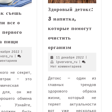
Здоровый детокс:
ак съешь
3 напитка,
ли все о
которые помогут
 первого
очистить
Завтрак
а пищи
Здоровый
съешь
организм
детокс:
сам,
11
екабря 2022
|
3
или
lpvarvara_ru
декабря
rvara_ru
|
11
11 декабря 2022
|
напитка,
все
2022
ментариев
lpvarvara_ru
декабря
lpvarvara_ru
|
которые
2022
о
Нет комментариев
помогут
кого не секрет,
пользе
Детокс — один из
очистить
первого
автрак – это
организм
главных трендов
приема
омическая
пищи
здорового образа
а для, он же
жизни, который не
орошего обмена
теряет актуальности
тв. Узнайте,
вот уже несколько
 должен быть