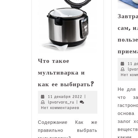
Завтр
сам, и
пользе
прием
Что такое
11 д
lpva
мультиварка и
Нет ком
Что
как ее выбирать?
такое
Не для 
мультиварка
11
11 декабря 2022
|
что з
и
lpvarvara_ru
декабря
lpvarvara_ru
|
гастрон
как
2022
Нет комментариев
основ
ее
залог х
Содержание Как же
выбирать?
вещес
правильно выбрать
каким