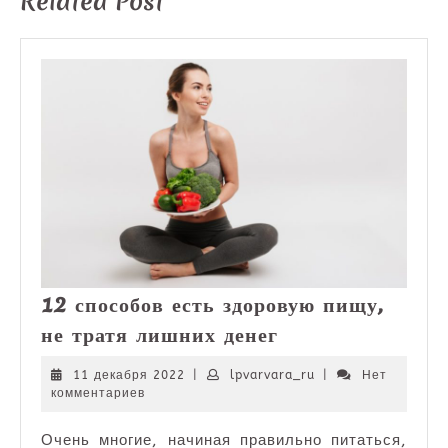
Related Post
12 способов есть здоровую пищу,
12
не тратя лишних денег
способов
есть
11
lpvarvara_ru
11 декабря 2022
|
lpvarvara_ru
|
Нет
декабря
комментариев
здоровую
2022
пищу,
Очень многие, начиная правильно питаться,