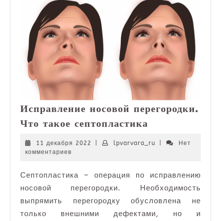
Исправление носовой перегородки.
Исправление
Что такое септопластика
носовой
перегородки.
11
lpvarvara_ru
11 декабря 2022
|
lpvarvara_ru
|
Нет
декабря
комментариев
Что
2022
такое
Септопластика – операция по исправлению
септопластика
носовой перегородки. Необходимость
выпрямить перегородку обусловлена не
только внешними дефектами, но и