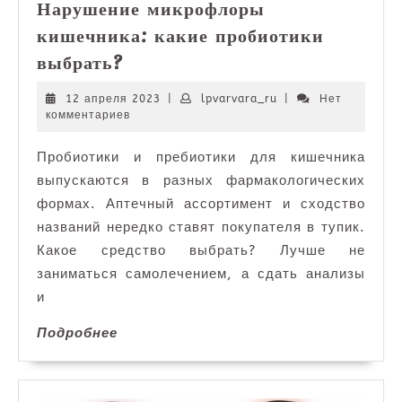
Нарушение микрофлоры
кишечника: какие пробиотики
Нарушение
выбрать?
микрофлоры
кишечника:
12
lpvarvara_ru
12 апреля 2023
|
lpvarvara_ru
|
Нет
апреля
комментариев
какие
2023
пробиотики
Пробиотики и пребиотики для кишечника
выбрать?
выпускаются в разных фармакологических
формах. Аптечный ассортимент и сходство
названий нередко ставят покупателя в тупик.
Какое средство выбрать? Лучше не
заниматься самолечением, а сдать анализы
и
Подробнее
Подробнее