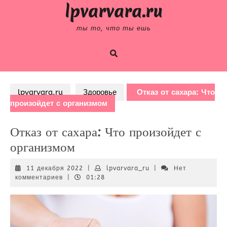
Skip
lpvarvara.ru
to
content
ты то, что ты ешь
lpvarvara.ru
Здоровье
Отказ от сахара: Что
произойдет с организмом
Отказ от сахара: Что произойдет с
организмом
11
lpvarvara_ru
11 декабря 2022
|
lpvarvara_ru
|
Нет
декабря
комментариев
|
01:28
2022