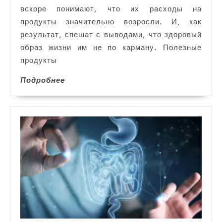
не
вскоре понимают, что их расходы на
тратя
лишних
продукты значительно возросли. И, как
денег
результат, спешат с выводами, что здоровый
образ жизни им не по карману. Полезные
продукты
Подробнее
Подробнее