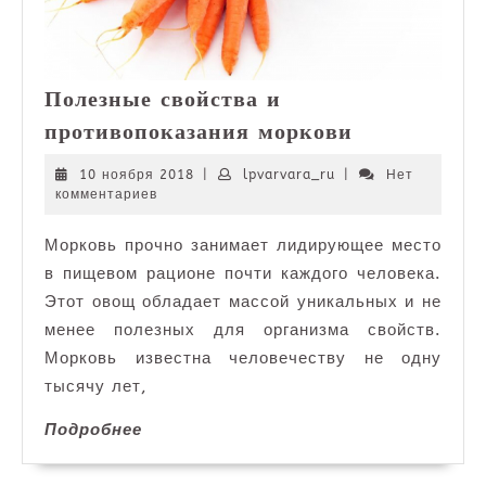
Полезные свойства и
Полезные
противопоказания моркови
свойства
и
10
lpvarvara_ru
10 ноября 2018
|
lpvarvara_ru
|
Нет
ноября
комментариев
противопок
2018
моркови
Морковь прочно занимает лидирующее место
в пищевом рационе почти каждого человека.
Этот овощ обладает массой уникальных и не
менее полезных для организма свойств.
Морковь известна человечеству не одну
тысячу лет,
Подробнее
Подробнее