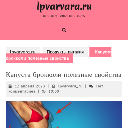
Skip
lpvarvara.ru
to
content
ты то, что ты ешь
lpvarvara.ru
Продукты питания
Капуста
брокколи полезные свойства
Капуста брокколи полезные свойства
12
lpvarvara_ru
12 апреля 2023
|
lpvarvara_ru
|
Нет
апреля
комментариев
|
10:00
2023