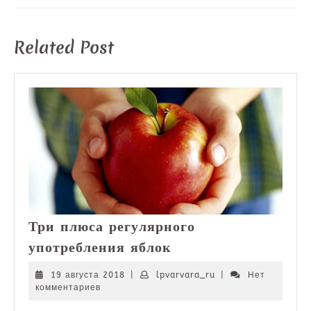
Предыдущая
Следующая
запись:
запись:
Related Post
Три плюса регулярного
Три
употребления яблок
плюса
регулярного
19
lpvarvara_ru
19 августа 2018
|
lpvarvara_ru
|
Нет
августа
комментариев
употребления
2018
яблок