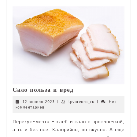
Сало
Сало польза и вред
польза
и
12
lpvarvara_ru
12 апреля 2023
|
lpvarvara_ru
|
Нет
апреля
комментариев
вред
2023
Перекус-мечта – хлеб и сало с прослоечкой,
а то и без нее. Калорийно, но вкусно. А еще