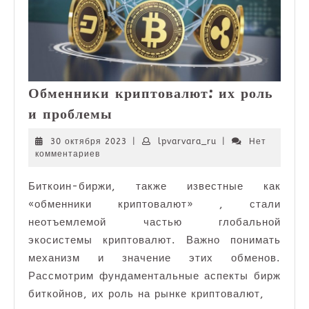
Обменники криптовалют: их роль
Обменники
и проблемы
криптовалют:
их
30
lpvarvara_ru
30 октября 2023
|
lpvarvara_ru
|
Нет
октября
комментариев
роль
2023
и
Биткоин-биржи, также известные как
проблемы
«обменники криптовалют» , стали
неотъемлемой частью глобальной
экосистемы криптовалют. Важно понимать
механизм и значение этих обменов.
Рассмотрим фундаментальные аспекты бирж
биткойнов, их роль на рынке криптовалют,