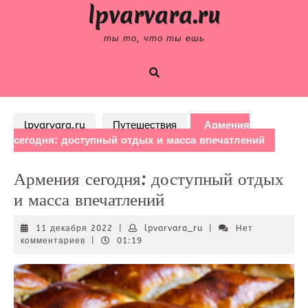
Skip
lpvarvara.ru
to
content
ты то, что ты ешь
lpvarvara.ru
Путешествия
Армения
сегодня: доступный отдых и масса впечатлений
Армения сегодня: доступный отдых
и масса впечатлений
11
lpvarvara_ru
11 декабря 2022
|
lpvarvara_ru
|
Нет
декабря
комментариев
|
01:19
2022