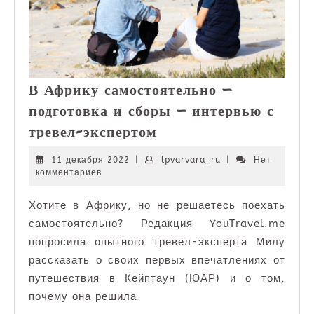
В Африку самостоятельно —
подготовка и сборы — интервью с
В
тревел-экспертом
Африку
самостоятельно
11
lpvarvara_ru
11 декабря 2022
|
lpvarvara_ru
|
Нет
декабря
комментариев
—
2022
подготовка
Хотите в Африку, но не решаетесь поехать
и
самостоятельно? Редакция YouTravel.me
сборы
—
попросила опытного тревел-эксперта Милу
интервью
рассказать о своих первых впечатлениях от
с
путешествия в Кейптаун (ЮАР) и о том,
тревел-
почему она решила
экспертом