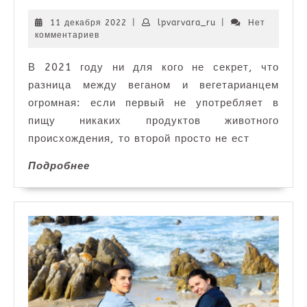
рестораны
—
11
lpvarvara_ru
11 декабря 2022
|
lpvarvara_ru
|
Нет
декабря
комментариев
ТОП
2022
5
В 2021 году ни для кого не секрет, что
—
разница между веганом и вегетарианцем
самые
лучшие
огромная: если первый не употребляет в
кафе
пищу никаких продуктов животного
по
происхождения, то второй просто не ест
всему
Подробнее
Подробнее
миру,
куда
поехать
и
где
можно
вкусно
поесть