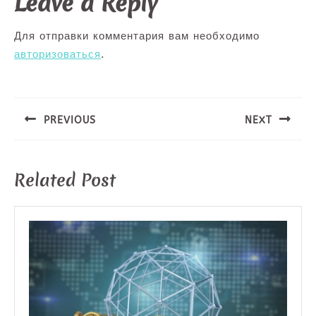
Leave a Reply
Для отправки комментария вам необходимо
авторизоваться
.
Навигация
по
записям
PREVIOUS
NEXT
Предыдущая
Следующая
запись:
запись:
Related Post