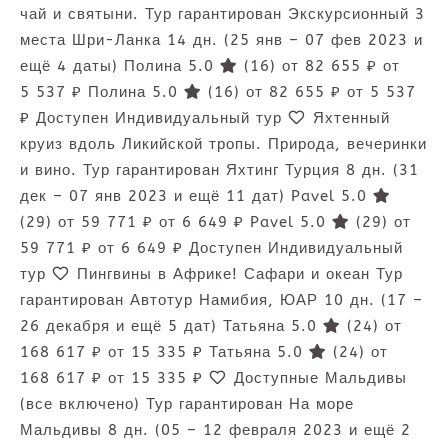
чай и святыни. Тур гарантирован Экскурсионный 3
места Шри-Ланка
14 дн.
(25 янв – 07 фев 2023 и
ещё 4 даты)
Полина 5.0
(16)
от 82 655 ₽
от
5 537 ₽
Полина 5.0
(16)
от 82 655 ₽
от 5 537
₽
Доступен Индивидуальный тур
Яхтенный
круиз вдоль Ликийской тропы. Природа, вечеринки
и вино. Тур гарантирован Яхтинг Турция
8 дн.
(31
дек – 07 янв 2023 и ещё 11 дат)
Pavel 5.0
(29)
от 59 771 ₽
от 6 649 ₽
Pavel 5.0
(29)
от
59 771 ₽
от 6 649 ₽
Доступен Индивидуальный
тур
Пингвины в Африке! Сафари и океан Тур
гарантирован Автотур Намибия, ЮАР
10 дн.
(17 –
26 декабря и ещё 5 дат)
Татьяна 5.0
(24)
от
168 617 ₽
от 15 335 ₽
Татьяна 5.0
(24)
от
168 617 ₽
от 15 335 ₽
Доступные Мальдивы
(все включено) Тур гарантирован На море
Мальдивы
8 дн.
(05 – 12 февраля 2023 и ещё 2