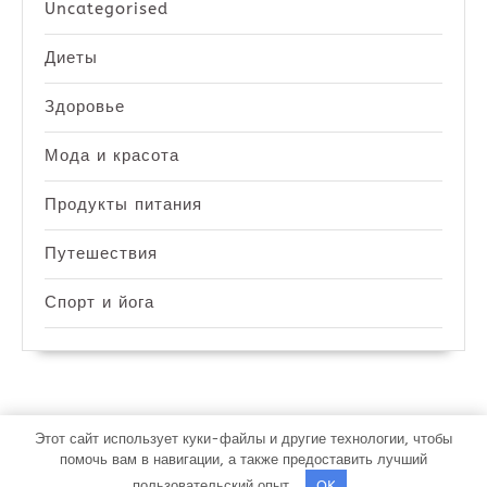
Uncategorised
Диеты
Здоровье
Мода и красота
Продукты питания
Путешествия
Спорт и йога
Этот сайт использует куки-файлы и другие технологии, чтобы
Bakery WordPress Theme
By VWThemes
помочь вам в навигации, а также предоставить лучший
пользовательский опыт.
OK