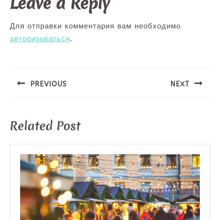
Leave a Reply
Для отправки комментария вам необходимо
авторизоваться
.
Навигация
по
записям
PREVIOUS
NEXT
Предыдущая
Следующая
запись:
запись:
Related Post