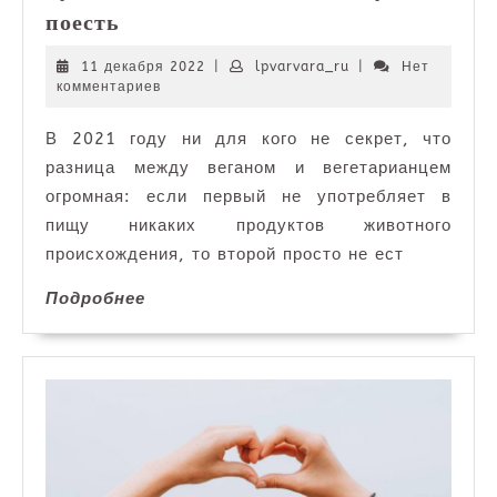
Веганские
поесть
рестораны
—
11
lpvarvara_ru
11 декабря 2022
|
lpvarvara_ru
|
Нет
декабря
комментариев
ТОП
2022
5
В 2021 году ни для кого не секрет, что
—
разница между веганом и вегетарианцем
самые
лучшие
огромная: если первый не употребляет в
кафе
пищу никаких продуктов животного
по
происхождения, то второй просто не ест
всему
Подробнее
Подробнее
миру,
куда
поехать
и
где
можно
вкусно
поесть