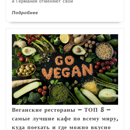
чтобы
и Германия отменяют свои
посмо
Подробнее
Подробнее
на
сказо
елку
и
зажеч
празд
огни
Веганские рестораны — ТОП 5 —
самые лучшие кафе по всему миру,
куда поехать и где можно вкусно