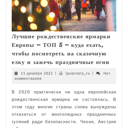
Лучшие рождественские ярмарки
Европы — ТОП 5 — куда ехать,
чтобы посмотреть на сказочную
Лучш
елку и зажечь праздничные огни
рожде
ярмар
11
lpvarvara_ru
11 декабря 2022
|
lpvarvara_ru
|
Нет
декабря
комментариев
Европ
2022
—
В 2020 практически ни одна европейская
ТОП
рождественская ярмарка не состоялась. В
5
—
этом году многие страны снова вынуждены
куда
отказаться от многолюдных праздничных
ехать,
гуляний ради безопасности. Чехия, Австрия