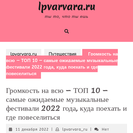
Skip
lpvarvara.ru
to
content
ты то, что ты ешь
lpvarvara.ru
Путешествия
Громкость на
всю — ТОП 10 — самые ожидаемые музыкальные
фестивали 2022 года, куда поехать и где
повеселиться
Громкость на всю — ТОП 10 —
самые ожидаемые музыкальные
фестивали 2022 года, куда поехать и
где повеселиться
11
lpvarvara_ru
11 декабря 2022
|
lpvarvara_ru
|
Нет