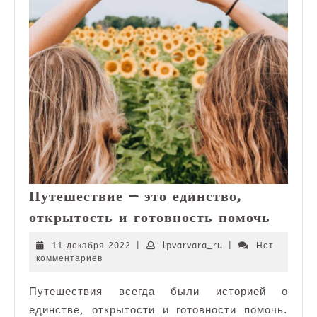
Путешествие — это единство,
Путеш
открытость и готовность помочь
—
это
11
lpvarvara_ru
11 декабря 2022
|
lpvarvara_ru
|
Нет
декабря
комментариев
единст
2022
откры
Путешествия всегда были историей о
и
единстве, открытости и готовности помочь.
готов