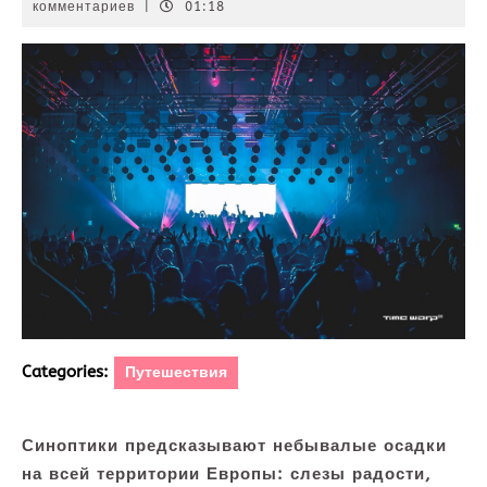
декабря
комментариев
|
01:18
2022
Categories:
Путешествия
Синоптики предсказывают небывалые осадки
на всей территории Европы: слезы радости,