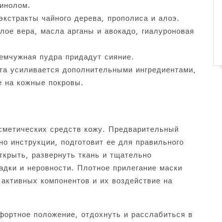
тинолом.
кстракты чайного дерева, прополиса и алоэ.
лое вера, масла арганы и авокадо, гиалуроновая
емчужная пудра придадут сияние.
нта усиливается дополнительными ингредиентами,
е на кожные покровы.
сметических средств кожу. Предварительный
но инструкции, подготовит ее для правильного
ткрыть, развернуть ткань и тщательно
адки и неровности. Плотное прилегание маски
 активных компонентов и их воздействие на
фортное положение, отдохнуть и расслабиться в