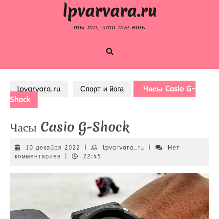
Skip
lpvarvara.ru
to
content
ты то, что ты ешь
lpvarvara.ru
Спорт и йога
Часы Casio G-
Shock
Часы Casio G-Shock
10
lpvarvara_ru
10 декабря 2022
|
lpvarvara_ru
|
Нет
декабря
комментариев
|
22:45
2022