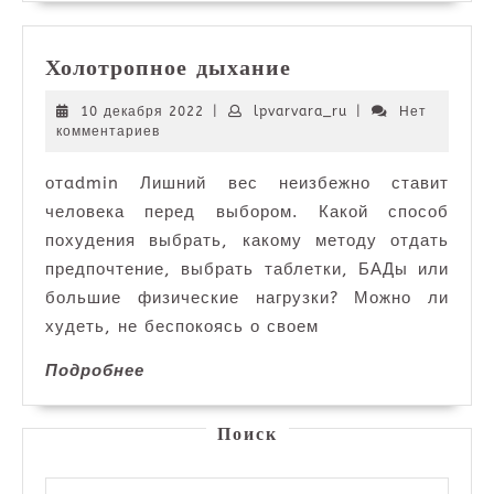
Холотропное
Холотропное дыхание
дыхание
10
lpvarvara_ru
10 декабря 2022
|
lpvarvara_ru
|
Нет
декабря
комментариев
2022
отadmin Лишний вес неизбежно ставит
человека перед выбором. Какой способ
похудения выбрать, какому методу отдать
предпочтение, выбрать таблетки, БАДы или
большие физические нагрузки? Можно ли
худеть, не беспокоясь о своем
Подробнее
Подробнее
Поиск