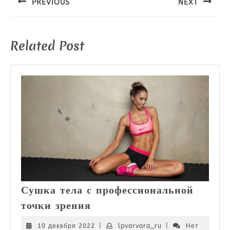
записям
PREVIOUS
NEXT
Предыдущая
Следующая
запись:
запись:
Related Post
Сушка тела с профессиональной
Сушка
точки зрения
тела
с
10
lpvarvara_ru
10 декабря 2022
|
lpvarvara_ru
|
Нет