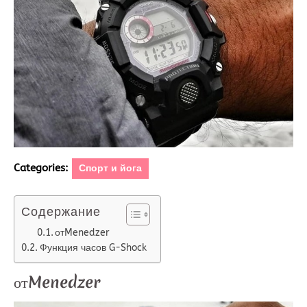
Categories:
Спорт и йога
Содержание
отMenedzer
Функция часов G-Shock
отMenedzer