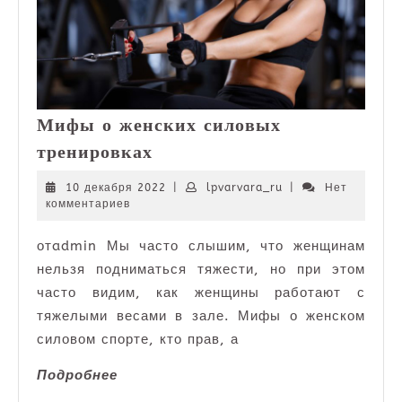
Мифы о женских силовых
Мифы
тренировках
о
женских
10
lpvarvara_ru
10 декабря 2022
|
lpvarvara_ru
|
Нет
декабря
комментариев
силовых
2022
тренировках
отadmin Мы часто слышим, что женщинам
нельзя подниматься тяжести, но при этом
часто видим, как женщины работают с
тяжелыми весами в зале. Мифы о женском
силовом спорте, кто прав, а
Подробнее
Подробнее