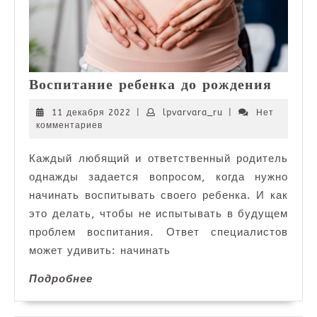
Воспи
Воспитание ребенка до рождения
ребен
до
11
lpvarvara_ru
11 декабря 2022
|
lpvarvara_ru
|
Нет
декабря
комментариев
рожде
2022
Каждый любящий и ответственный родитель
однажды задается вопросом, когда нужно
начинать воспитывать своего ребенка. И как
это делать, чтобы не испытывать в будущем
проблем воспитания. Ответ специалистов
может удивить: начинать
Подробнее
Подробнее