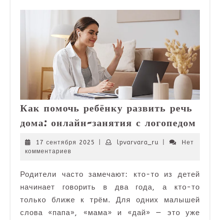
Как помочь ребёнку развить речь
Как
дома: онлайн-занятия с логопедом
помо
ребё
17
lpvarvara_ru
17 сентября 2025
|
lpvarvara_ru
|
Нет
сентября
комментариев
разв
2025
речь
Родители часто замечают: кто-то из детей
дома
начинает говорить в два года, а кто-то
онла
заня
только ближе к трём. Для одних малышей
с
слова «папа», «мама» и «дай» — это уже