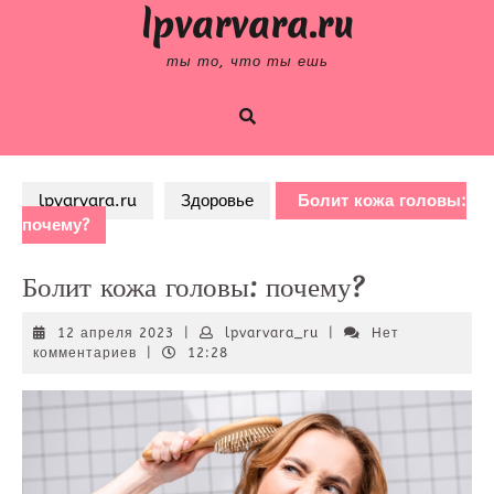
Skip
lpvarvara.ru
to
content
ты то, что ты ешь
lpvarvara.ru
Здоровье
Болит кожа головы:
почему?
Болит кожа головы: почему?
12
lpvarvara_ru
12 апреля 2023
|
lpvarvara_ru
|
Нет
апреля
комментариев
|
12:28
2023