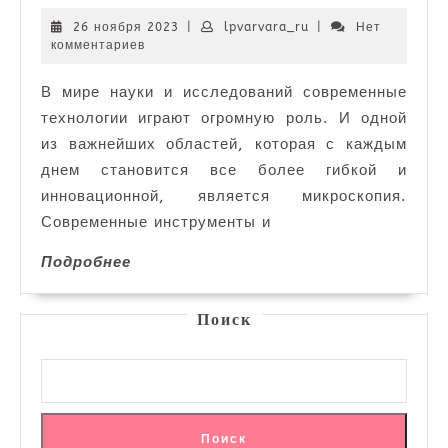
Гибкость
и
26
lpvarvara_ru
26 ноября 2023
|
lpvarvara_ru
|
Нет
ноября
комментариев
инновации
2023
в
В мире науки и исследований современные
микроскопи
технологии играют огромную роль. И одной
на
примере
из важнейших областей, которая с каждым
современны
днем становится все более гибкой и
исследован
инновационной, является микроскопия.
Современные инструменты и
Подробнее
Подробнее
Поиск
Поиск