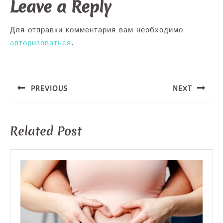
Leave a Reply
Для отправки комментария вам необходимо
авторизоваться
.
Навигация
по
записям
PREVIOUS
NEXT
Предыдущая
Следующая
запись:
запись:
Related Post