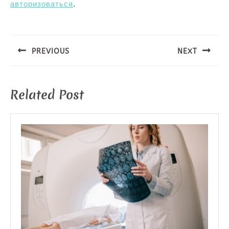
авторизоваться
.
Навигация
по
записям
PREVIOUS
NEXT
Предыдущая
Следующая
запись:
запись:
Related Post