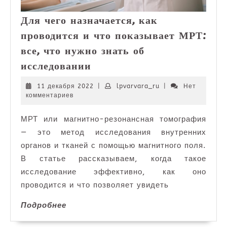
Для чего назначается, как
проводится и что показывает МРТ:
все, что нужно знать об
Для
исследовании
чего
назначается,
11
lpvarvara_ru
11 декабря 2022
|
lpvarvara_ru
|
Нет
декабря
комментариев
как
2022
проводится
МРТ или магнитно-резонансная томография
и
— это метод исследования внутренних
что
показывает
органов и тканей с помощью магнитного поля.
МРТ:
В статье рассказываем, когда такое
все,
исследование эффективно, как оно
что
проводится и что позволяет увидеть
нужно
Подробнее
Подробнее
знать
об