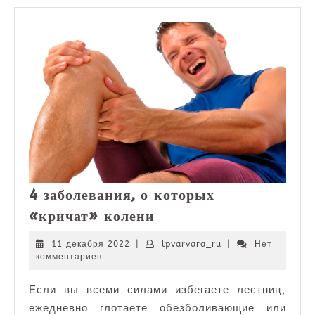
исследовании
4 заболевания, о которых
4
«кричат» колени
заболевания,
о
11
lpvarvara_ru
11 декабря 2022
|
lpvarvara_ru
|
Нет
декабря
комментариев
которых
2022
«кричат»
Если вы всеми силами избегаете лестниц,
колени
ежедневно глотаете обезболивающие или