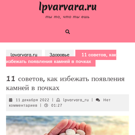
Skip
lpvarvara.ru
to
content
ты то, что ты ешь
lpvarvara.ru
Здоровье
11 советов, как
избежать появления камней в почках
11 советов, как избежать появления
камней в почках
11
lpvarvara_ru
11 декабря 2022
|
lpvarvara_ru
|
Нет
декабря
комментариев
|
01:27
2022