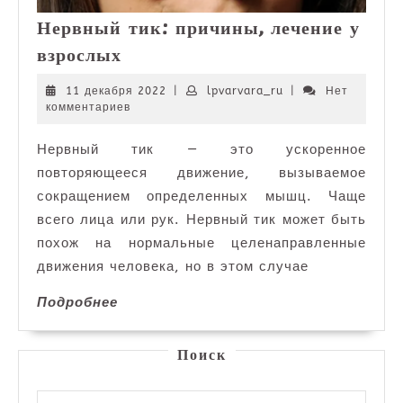
Нервный тик: причины, лечение у
Нервный
взрослых
тик:
причины,
11
lpvarvara_ru
11 декабря 2022
|
lpvarvara_ru
|
Нет
декабря
комментариев
лечение
2022
у
Нервный тик — это ускоренное
взрослых
повторяющееся движение, вызываемое
сокращением определенных мышц. Чаще
всего лица или рук. Нервный тик может быть
похож на нормальные целенаправленные
движения человека, но в этом случае
Подробнее
Подробнее
Поиск