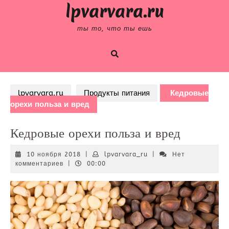
Skip
lpvarvara.ru
to
content
ты то, что ты ешь
lpvarvara.ru
Продукты питания
Кедровые
орехи польза и вред
Кедровые орехи польза и вред
10
lpvarvara_ru
10 ноября 2018
|
lpvarvara_ru
|
Нет
ноября
комментариев
|
00:00
2018